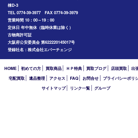
毒物・劇物
動物製品
たばこ
その他
買取大吉 イデフル井手店
〒610-0301 京都府綴喜郡井手町大字多賀小字二ノ坪55番1 イデ
棟D-3
TEL 0774-39-3977 FAX 0774-39-3979
営業時間 10：00～19：00
定休日 年中無休（臨時休業は除く）
古物商許可証
大阪府公安委員会 第622220145017号
登録社名：株式会社エバーチェンジ