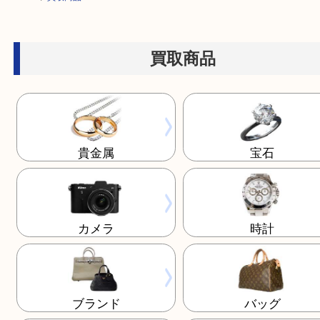
HOME
>
買取商品
買取商品
貴金属
宝石
カメラ
時計