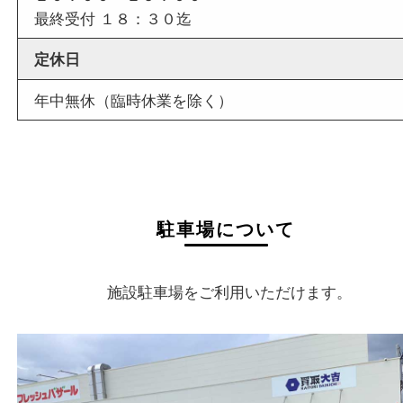
店舗名
買取大吉 イデフル井手店
住所
〒610-0301
京都府綴喜郡井手町大字多賀小字二ノ坪55番1
イデフル内 別棟D-3
フリーダイヤル
0120-39-5577
電話