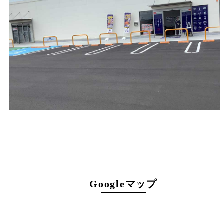
0774-39-3977
営業時間
１０：００～１９：００
最終受付 １８：３０迄
定休日
年中無休（臨時休業を除く）
駐車場について