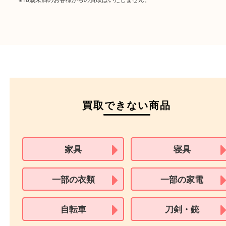
パスポート
特別永住者証明書
（日本政府発行のもの
住民基本台帳カード
※在留カードは消費税法改正に伴い令和3年10月1日より、本人確認書
用できません。
※身分証明書の住所に相違がある場合、ご本人様名義の現住所が確認
必要となります。
※18歳未満のお客様からの買取はいたしません。