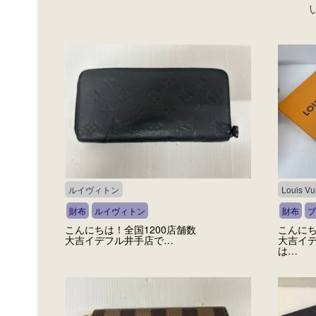
ルイヴィトン
Louis Vui
財布
ルイヴィトン
財布
ブ
こんにちは！全国1200店舗数
こんにち
大吉イデフル井手店で…
大吉イデ
は…