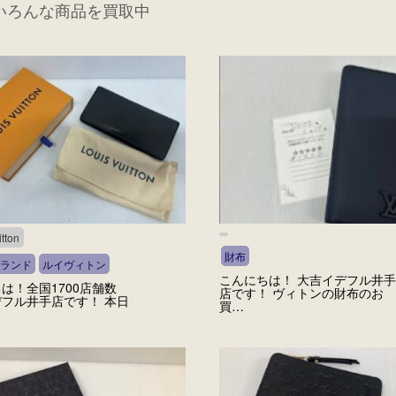
いろんな商品を買取中
tton
財布
ランド
ルイヴィトン
こんにちは！ 大吉イデフル井手
は！全国1700店舗数
店です！ ヴィトンの財布のお
フル井手店です！ 本日
買…