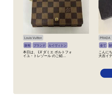
Louis Vuitton
PRAD
財布
ブランド
ルイヴィトン
全て
財
本日は、 LV ダミエ ポルトフォ
こんにち
イユ・トレゾール のご紹…
大吉イデ