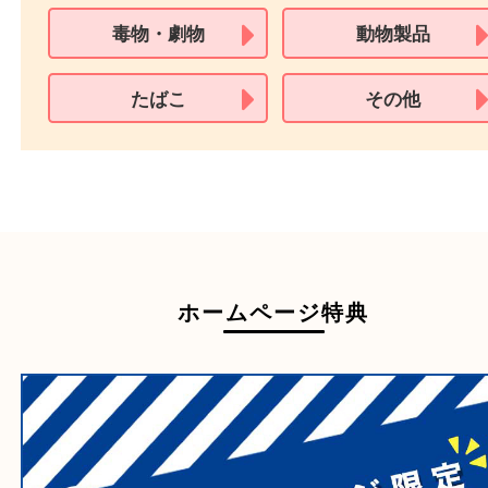
買取できない商品
家具
寝具
一部の衣類
一部の家電
自転車
刀剣・銃
医療機器
医薬品
毒物・劇物
動物製品
たばこ
その他