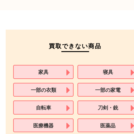
パスポート
特別永住者証明書
（日本政府発行のもの
住民基本台帳カード
※在留カードは消費税法改正に伴い令和3年10月1日より、本人確認書
用できません。
※身分証明書の住所に相違がある場合、ご本人様名義の現住所が確認
必要となります。
※18歳未満のお客様からの買取はいたしません。