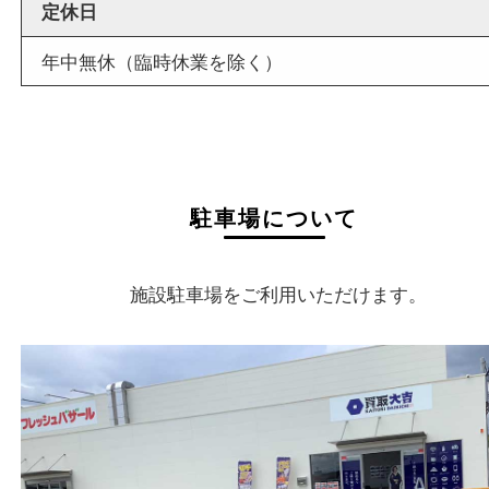
店舗名
買取大吉 イデフル井手店
住所
〒610-0301
京都府綴喜郡井手町大字多賀小字二ノ坪55番1
イデフル内 別棟D-3
フリーダイヤル
0120-39-5577
電話
0774-39-3977