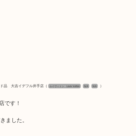
ランド品 大吉イデフル井手店
（
）
ルイヴィトン Louis Vuitton
N/A
N/A
手店です！
だきました。