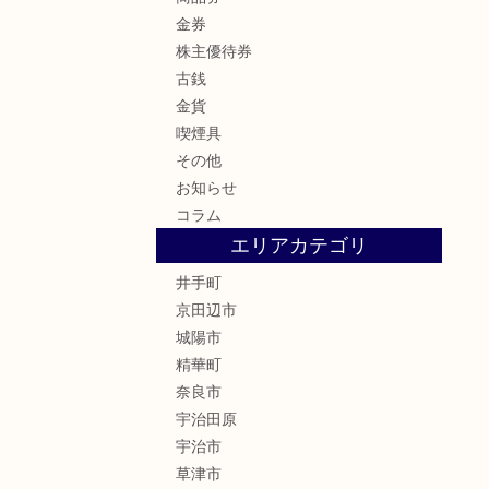
金券
株主優待券
古銭
金貨
喫煙具
その他
お知らせ
コラム
エリアカテゴリ
井手町
京田辺市
城陽市
精華町
奈良市
宇治田原
宇治市
草津市