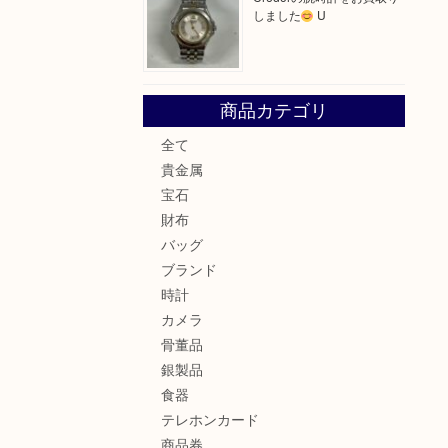
しました
U
商品カテゴリ
全て
貴金属
宝石
財布
バッグ
ブランド
時計
カメラ
骨董品
銀製品
食器
テレホンカード
商品券