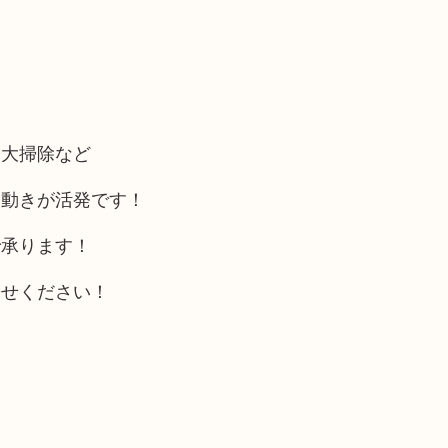
、大掃除など
う動きが活発です！
で承ります！
寄せください！