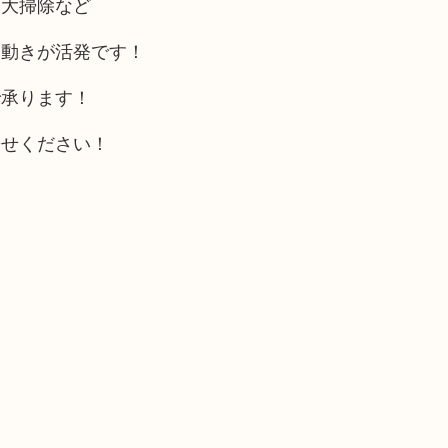
、大掃除など
う動きが活発です！
で承ります！
寄せください！