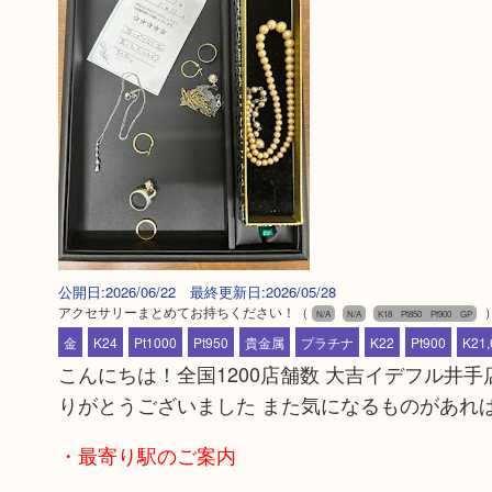
公開日:2026/06/22 最終更新日:2026/05/28
アクセサリーまとめてお持ちください！
（
N/A
N/A
K18 Pt850 Pt900 GP
金
K24
Pt1000
Pt950
貴金属
プラチナ
K22
Pt900
K21,
こんにちは！全国1200店舗数 大吉イデフル井
りがとうございました また気になるものがあれ
・最寄り駅のご案内