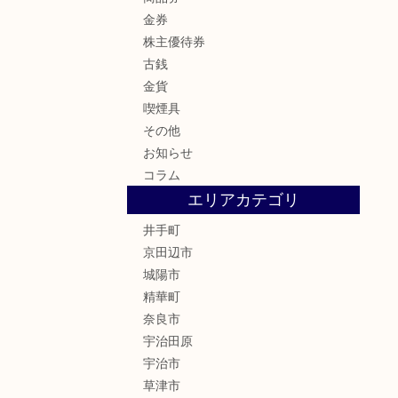
金券
株主優待券
古銭
金貨
喫煙具
その他
お知らせ
コラム
エリアカテゴリ
井手町
京田辺市
城陽市
精華町
奈良市
宇治田原
宇治市
草津市