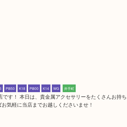
）
6
Pt850
K18
Pt800
K14
WG
井手町
手店です！ 本日は、貴金属アクセサリーをたくさんお持
ばお気軽に当店までお越しくださいませ！