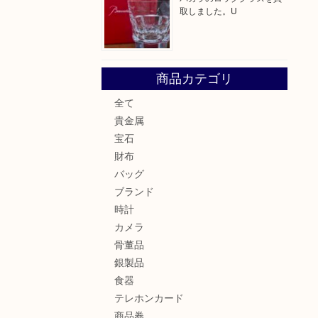
取しました。U
商品カテゴリ
全て
貴金属
宝石
財布
バッグ
ブランド
時計
カメラ
骨董品
銀製品
食器
テレホンカード
商品券