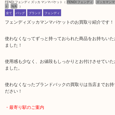
公開日:2024/10/09 最終更新日:2024/12/26
FENDI フェンディ ズッカ マンマバケット
（
FENDI フェンディ
ズッカ
ト
N/A
）
全て
バッグ
ブランド
フェンディ
フェンディズッカマンマバケットのお買取り紹介で
使わなくなってずっと持っておられた商品をお持ち
ました！
使用感も少なく、お値段もしっかりとお付けさせて
ました。