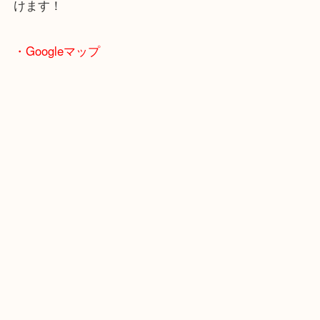
敷地内にスーパー「フレッシュバザール」がありま
買い物ついでも査定も可能！
土日祝日も営業中なのでお客様もタイミングでご来
けます！
・Googleマップ