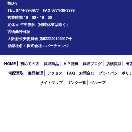
城陽市
精華町
奈良市
宇治田原
宇治市
草津市
和束町
伊賀市
アーカイブ
2026年
2025年
2024年
買取大吉 イデフル井手店