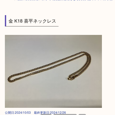
HOME
>
最新の買取情報
>
井手町で貴金属を売るなら買取大吉イデフル井
金 K18 喜平ネックレス