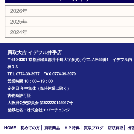
喫煙具
その他
お知らせ
コラム
エリアカテゴリ
井手町
京田辺市
城陽市
精華町
奈良市
宇治田原
宇治市
草津市
和束町
伊賀市