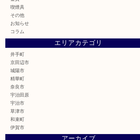
貴金属
宝石
財布
バッグ
ブランド
時計
カメラ
骨董品
銀製品
食器
テレホンカード
商品券
金券
株主優待券
古銭
金貨