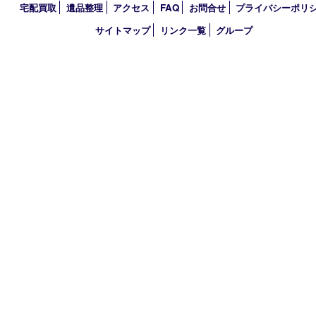
アーカイブ
2026年
2025年
2024年
買取大吉 イデフル井手店
〒610-0301 京都府綴喜郡井手町大字多賀小字二ノ坪55番1 イデ
棟D-3
TEL 0774-39-3977 FAX 0774-39-3979
営業時間 10：00～19：00
定休日 年中無休（臨時休業は除く）
古物商許可証
大阪府公安委員会 第622220145017号
登録社名：株式会社エバーチェンジ