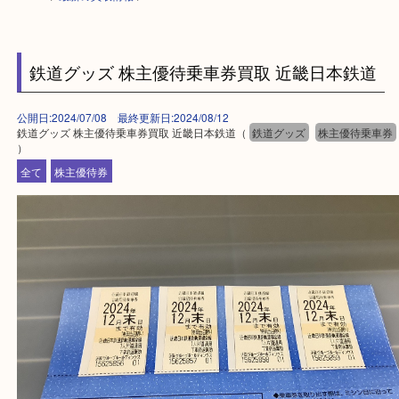
HOME
>
最新の買取情報
>
鉄道グッズ 株主優待乗車券買取 近畿日本鉄
公開日:2024/07/08 最終更新日:2024/08/12
鉄道グッズ 株主優待乗車券買取 近畿日本鉄道（
鉄道グッズ
株主優待
）
全て
株主優待券