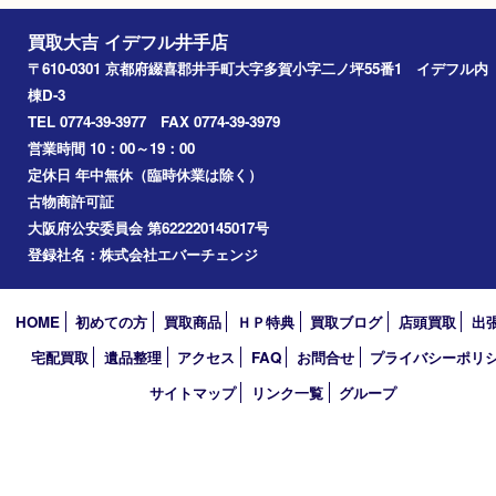
井手町
京田辺市
城陽市
精華町
奈良市
宇治田原
宇治市
草津市
和束町
伊賀市
アーカイブ
2026年
2025年
2024年