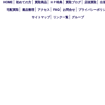
アーカイブ
2026年
2025年
2024年
買取大吉 イデフル井手店
〒610-0301 京都府綴喜郡井手町大字多賀小字二ノ坪55番1 イデ
棟D-3
TEL 0774-39-3977 FAX 0774-39-3979
営業時間 10：00～19：00
定休日 年中無休（臨時休業は除く）
古物商許可証
大阪府公安委員会 第622220145017号
登録社名：株式会社エバーチェンジ