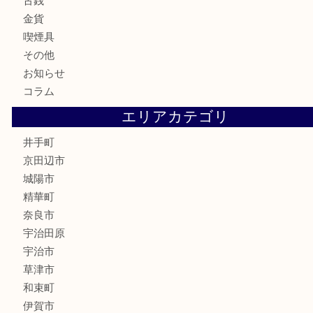
貴金属
宝石
財布
バッグ
ブランド
時計
カメラ
骨董品
銀製品
食器
テレホンカード
商品券
金券
株主優待券
古銭
金貨