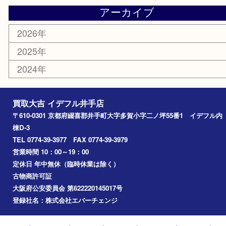
喫煙具
その他
お知らせ
コラム
エリアカテゴリ
井手町
京田辺市
城陽市
精華町
奈良市
宇治田原
宇治市
草津市
和束町
伊賀市