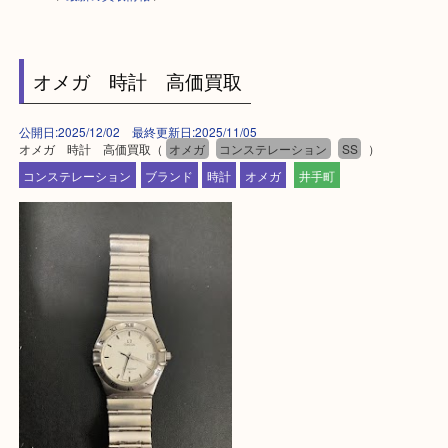
HOME
>
最新の買取情報
>
オメガ 時計 高価買取
公開日:2025/12/02 最終更新日:2025/11/05
オメガ 時計 高価買取（
オメガ
コンステレーション
SS
）
コンステレーション
ブランド
時計
オメガ
井手町