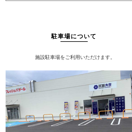
店舗情報
店舗名
買取大吉 イデフル井手店
住所
〒610-0301
京都府綴喜郡井手町大字多賀小字二ノ坪55番1
イデフル内 別棟D-3
フリーダイヤル
0120-39-5577
電話