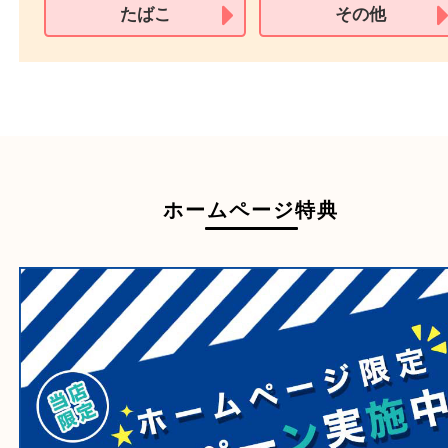
買取できない商品
家具
寝具
一部の衣類
一部の家電
自転車
刀剣・銃
医療機器
医薬品
毒物・劇物
動物製品