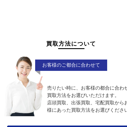
状態が悪くて売れるかな？と思われるものがござ
ら
お気軽にお問い合わせください。
故障品
電池切れ
ベルト単体
割れ・
付属品なし
廃盤品
電話でお問合せ
メールでお問合せ