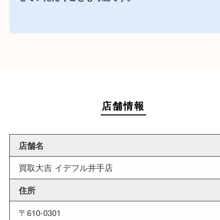
商業施設
イデフル内に店舗がございますので、査定中にお
も出来る買取店です。
週末
も営業中
当店は週末も営業しております。平日にはご来店
いお客様にもご利用しやすい買取専門店です。