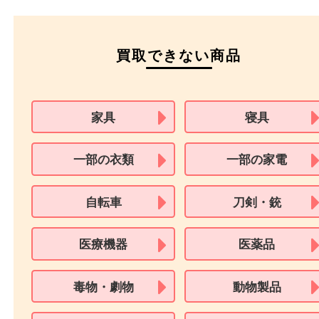
運転免許証
マイナンバーカー
パスポート
特別永住者証明書
（日本政府発行のもの
住民基本台帳カード
※在留カードは消費税法改正に伴い令和3年10月1日より、本人確認書
用できません。
※身分証明書の住所に相違がある場合、ご本人様名義の現住所が確認
必要となります。
※18歳未満のお客様からの買取はいたしません。