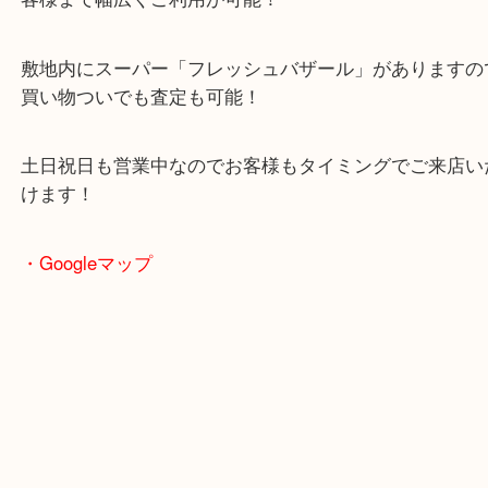
る買取専門店
全国1,500店舗以上で展開中の安心の買取専門店！
駐車場も完備していますので、ご近所のお客様から
客様まで幅広くご利用が可能！
敷地内にスーパー「フレッシュバザール」がありま
買い物ついでも査定も可能！
土日祝日も営業中なのでお客様もタイミングでご来
けます！
・Googleマップ