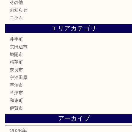
財布
バッグ
ブランド
時計
カメラ
骨董品
銀製品
食器
テレホンカード
商品券
金券
株主優待券
古銭
金貨
喫煙具
その他