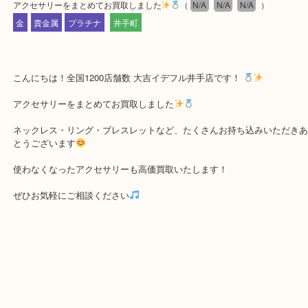
公開日:2026/07/03 最終更新日:2026/06/18
アクセサリーをまとめてお買取しました
（
N/A
N/A
N/A
）
金
貴金属
プラチナ
井手町
こんにちは！全国1200店舗数 大吉イデフル井手店です！
アクセサリーをまとめてお買取しました
ネックレス・リング・ブレスレットなど、たくさんお持ち込みいた
とうございます
使わなくなったアクセサリーも高価買取いたします！
ぜひお気軽にご相談ください