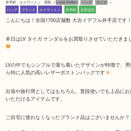
公開日:2026/05/19 最終更新日:2026/04/14
井手町 ルイヴィトン 買取
（
Louis Vuitton
バッグ
タイガ
）
バッグ
ブランド
ルイヴィトン
井手町
京田辺市
こんにちは！全国1700店舗数 大吉イデフル井手店
本日はLV タイガ ケンダルをお買取りさせていただ
LVの中でもシンプルで落ち着いたデザインが特徴で
ら特に人気の高いレザーボストンバッグです
出張や旅行用としてはもちろん、普段使いでも上品