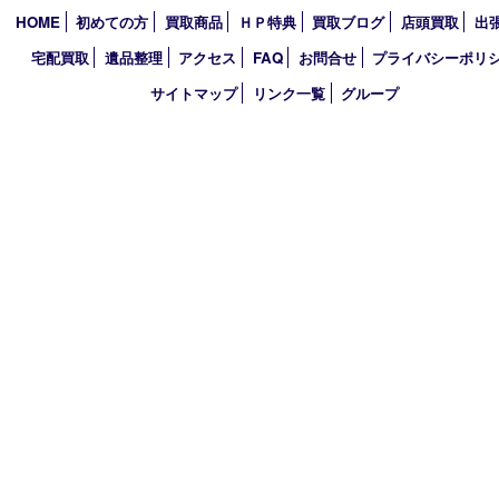
伊賀市
アーカイブ
2026年
2025年
2024年
買取大吉 イデフル井手店
〒610-0301 京都府綴喜郡井手町大字多賀小字二ノ坪55番1 イデ
棟D-3
TEL 0774-39-3977 FAX 0774-39-3979
営業時間 10：00～19：00
定休日 年中無休（臨時休業は除く）
古物商許可証
大阪府公安委員会 第622220145017号