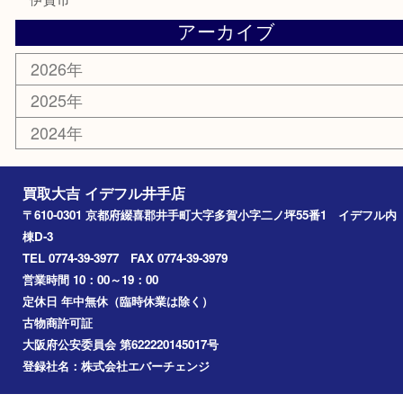
古銭
金貨
喫煙具
その他
お知らせ
コラム
エリアカテゴリ
井手町
京田辺市
城陽市
精華町
奈良市
宇治田原
宇治市
草津市
和束町