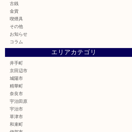
全て
貴金属
宝石
財布
バッグ
ブランド
時計
カメラ
骨董品
銀製品
食器
テレホンカード
商品券
金券
株主優待券