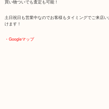
駐車場も完備していますので、ご近所のお客様から
客様まで幅広くご利用が可能！
敷地内にスーパー「フレッシュバザール」がありま
買い物ついでも査定も可能！
土日祝日も営業中なのでお客様もタイミングでご来
けます！
・Googleマップ