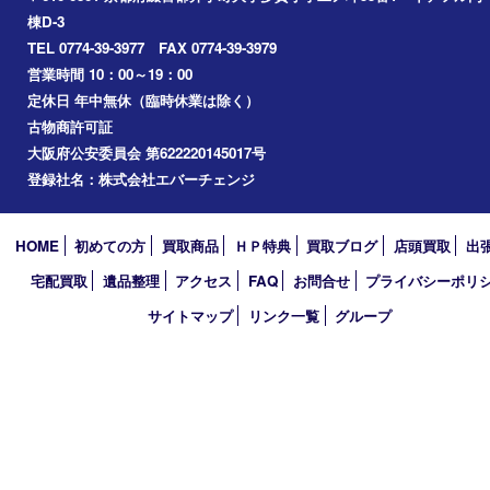
城陽市
精華町
奈良市
宇治田原
宇治市
草津市
和束町
伊賀市
アーカイブ
2026年
2025年
2024年
買取大吉 イデフル井手店