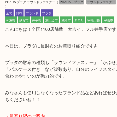
公開日:2026/02/12 最終更新日:2026/01/27
PRADA プラダ ラウンドファスナー
（
PRADA プラダ
ラウンドファ
）
全て
財布
ブランド
プラダ
和束町
伊賀市
井手町
京田辺市
城陽市
精華町
宇治田原
宇
こんにちは！全国1100店舗数 大吉イデフル井手店
本日は、プラダに長財布のお買取り紹介です♪
プラダの財布の種類も「ラウンドファスナー」「か
「パスケース付き」など複数あり、自分のライフス
合わせやすいのが魅力的です。