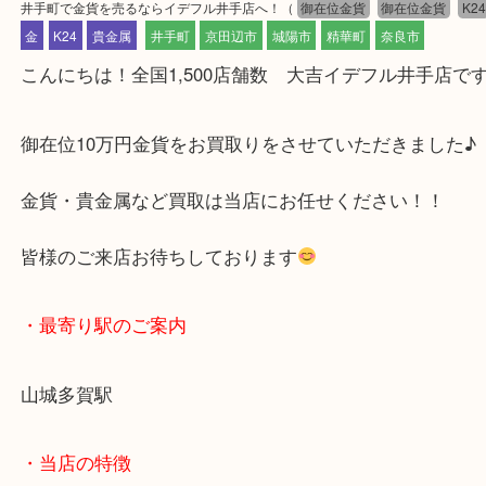
公開日:2025/11/08 最終更新日:2025/10/12
井手町で金貨を売るならイデフル井手店へ！
（
御在位金貨
御在位金貨
金
K24
貴金属
井手町
京田辺市
城陽市
精華町
奈良市
こんにちは！全国1,500店舗数 大吉イデフル井手
御在位10万円金貨をお買取りをさせていただきまし
金貨・貴金属など買取は当店にお任せください！！
皆様のご来店お待ちしております
・最寄り駅のご案内