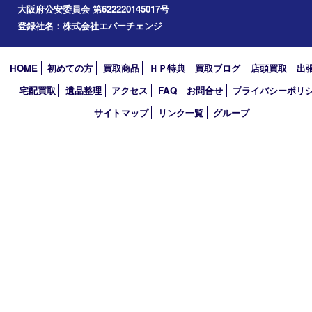
草津市
和束町
伊賀市
アーカイブ
2026年
2025年
2024年
買取大吉 イデフル井手店
〒610-0301 京都府綴喜郡井手町大字多賀小字二ノ坪55番1 イデ
棟D-3
TEL 0774-39-3977 FAX 0774-39-3979
営業時間 10：00～19：00
定休日 年中無休（臨時休業は除く）