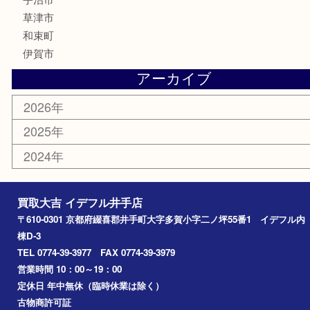
株主優待券
古銭
金貨
喫煙具
その他
お知らせ
コラム
エリアカテゴリ
井手町
京田辺市
城陽市
精華町
奈良市
宇治田原
宇治市