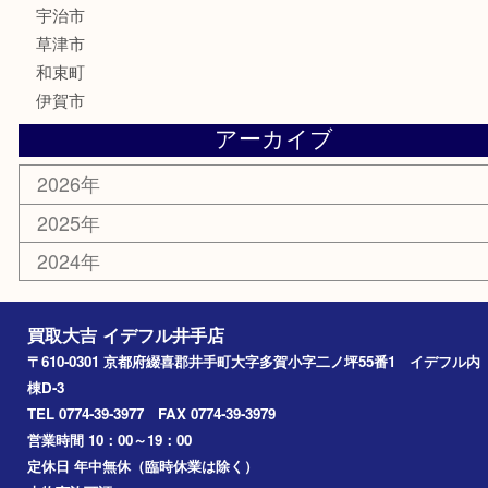
金券
株主優待券
古銭
金貨
喫煙具
その他
お知らせ
コラム
エリアカテゴリ
井手町
京田辺市
城陽市
精華町
奈良市
宇治田原