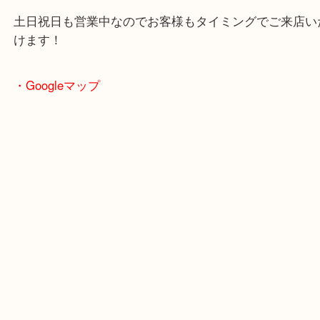
駐車場も完備していますので、ご近所のお客様から
客様まで幅広くご利用が可能！
敷地内にスーパー「フレッシュバザール」がありま
買い物ついでも査定も可能！
土日祝日も営業中なのでお客様もタイミングでご来
けます！
・Googleマップ