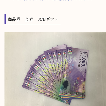
HOME
>
最新の買取情報
>
井手町で商品券を売るならイデフル井手店へ 
商品券 金券 JCBギフト