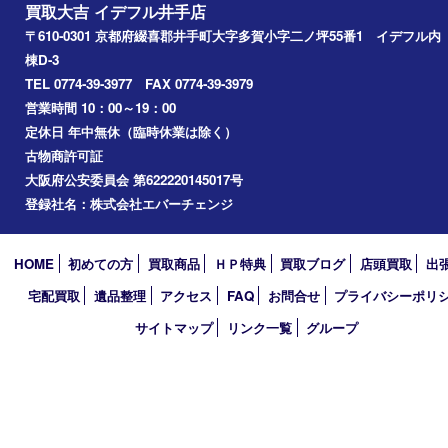
井手町
京田辺市
城陽市
精華町
奈良市
宇治田原
宇治市
草津市
和束町
伊賀市
アーカイブ
2026年
2025年
2024年