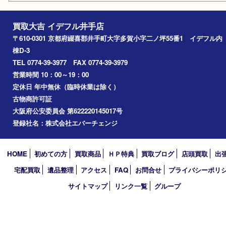
エリアカテゴリ
井手町
京田辺市
城陽市
精華町
奈良市
宇治田原
宇治市
草津市
和束町
伊賀市
アーカイブ
2026年
2025年