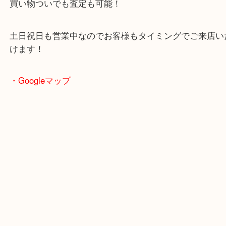
駐車場も完備していますので、ご近所のお客様から
客様まで幅広くご利用が可能！
敷地内にスーパー「フレッシュバザール」がありま
買い物ついでも査定も可能！
土日祝日も営業中なのでお客様もタイミングでご来
けます！
・Googleマップ