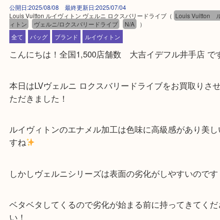
公開日:2025/08/08 最終更新日:2025/07/04
Louis Vuitton ルイヴィトン ヴェルニ ロクスバリードライブ
（
Louis Vu
ィトン
ヴェルニ/ロクスバリードライブ
N/A
）
全て
バッグ
ブランド
ルイヴィトン
こんにちは！全国1,500店舗数 大吉イデフル井手店
本日はLVヴェルニ ロクスバリードライブをお買取
ただきました！
ルイヴィトンのエナメル加工は色味に高級感があり
すね