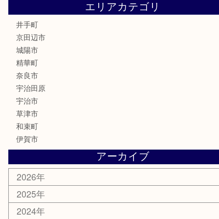
時計
カメラ
骨董品
銀製品
食器
テレホンカード
商品券
金券
株主優待券
古銭
金貨
喫煙具
その他
お知らせ
コラム