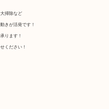
、大掃除など
う動きが活発です！
で承ります！
寄せください！