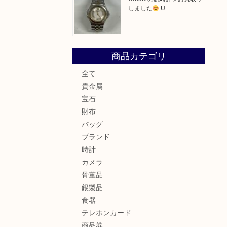
しました
U
商品カテゴリ
全て
貴金属
宝石
財布
バッグ
ブランド
時計
カメラ
骨董品
銀製品
食器
テレホンカード
商品券