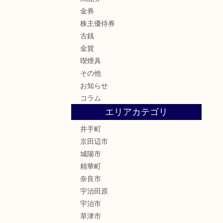
金券
株主優待券
古銭
金貨
喫煙具
その他
お知らせ
コラム
エリアカテゴリ
井手町
京田辺市
城陽市
精華町
奈良市
宇治田原
宇治市
草津市