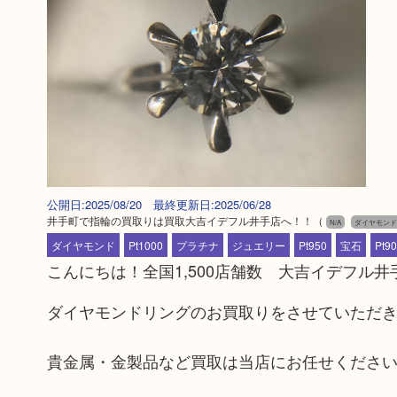
公開日:2025/08/20 最終更新日:2025/06/28
井手町で指輪の買取りは買取大吉イデフル井手店へ！！
（
N/A
ダイヤモンド
ダイヤモンド
Pt1000
プラチナ
ジュエリー
Pt950
宝石
Pt9
こんにちは！全国1,500店舗数 大吉イデフル井
ダイヤモンドリングのお買取りをさせていただき
貴金属・金製品など買取は当店にお任せくださ