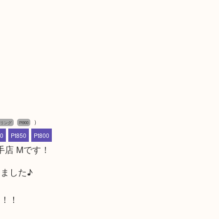
）
リング
Pt900
00
Pt850
Pt800
手店 Mです！
ました♪
い！！