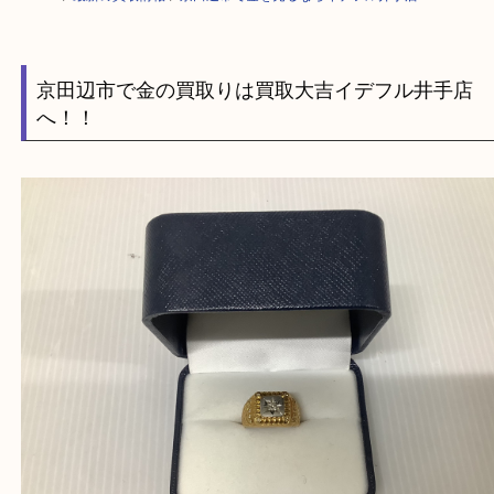
HOME
>
最新の買取情報
>
京田辺市で金を売るならイデフル井手店へ M
京田辺市で金の買取りは買取大吉イデフル井手
へ！！