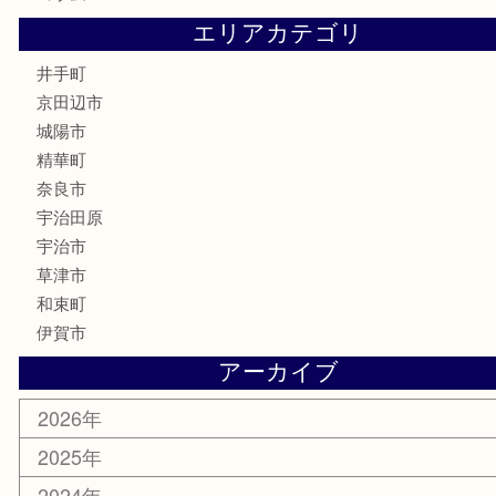
ブランド
時計
カメラ
骨董品
銀製品
食器
テレホンカード
商品券
金券
株主優待券
古銭
金貨
喫煙具
その他
お知らせ
コラム