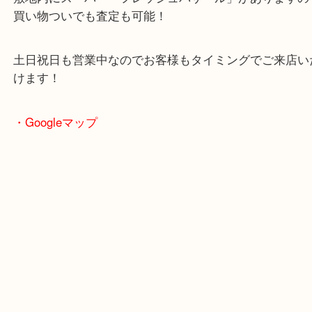
駐車場も完備していますので、ご近所のお客様から
客様まで幅広くご利用が可能！
敷地内にスーパー「フレッシュバザール」がありま
買い物ついでも査定も可能！
土日祝日も営業中なのでお客様もタイミングでご来
けます！
・Googleマップ