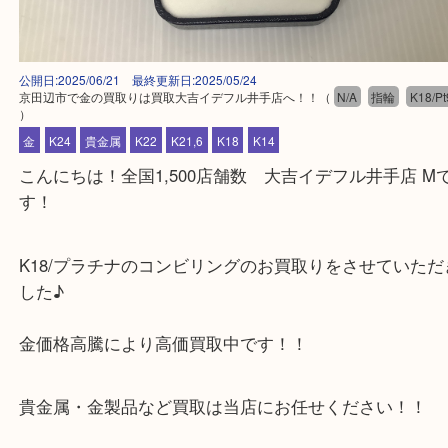
公開日:2025/06/21 最終更新日:2025/05/24
京田辺市で金の買取りは買取大吉イデフル井手店へ！！
（
N/A
指輪
K
）
金
K24
貴金属
K22
K21,6
K18
K14
こんにちは！全国1,500店舗数 大吉イデフル井手店
す！
K18/プラチナのコンビリングのお買取りをさせてい
した♪