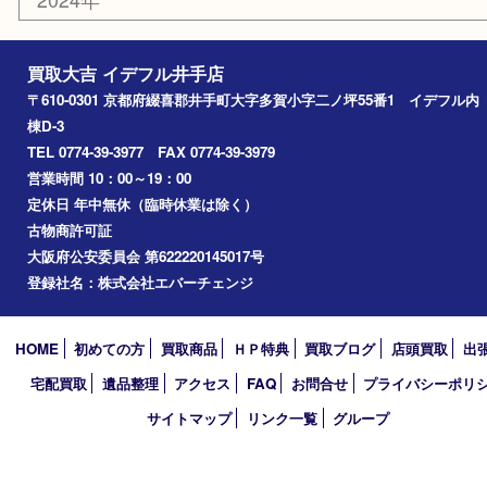
エリアカテゴリ
井手町
京田辺市
城陽市
精華町
奈良市
宇治田原
宇治市
草津市
和束町
伊賀市
アーカイブ
2026年
2025年