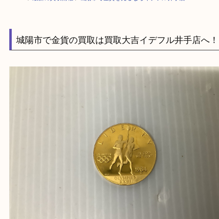
HOME
>
最新の買取情報
>
城陽市で金貨を売るならイデフル井手店へ M
城陽市で金貨の買取は買取大吉イデフル井手店