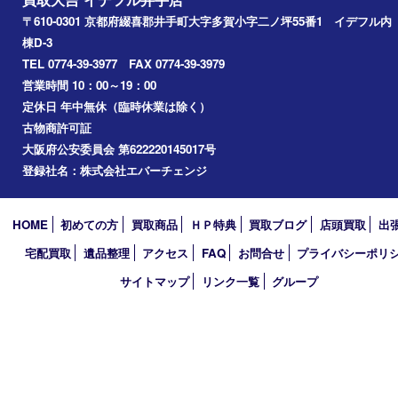
京田辺市
城陽市
精華町
奈良市
宇治田原
宇治市
草津市
和束町
伊賀市
アーカイブ
2026年
2025年
2024年