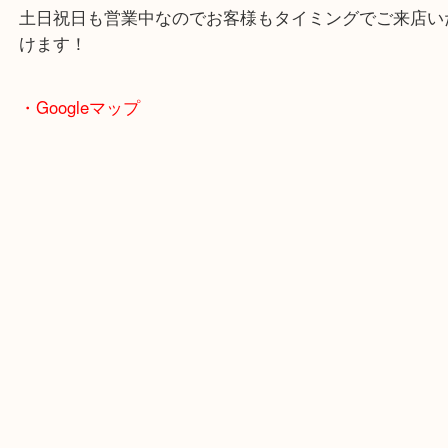
客様まで幅広くご利用が可能！
敷地内にスーパー「フレッシュバザール」がありま
買い物ついでも査定も可能！
土日祝日も営業中なのでお客様もタイミングでご来
けます！
・Googleマップ