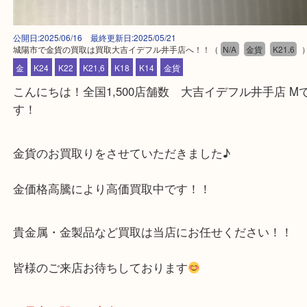
公開日:2025/06/16 最終更新日:2025/05/21
城陽市で金貨の買取は買取大吉イデフル井手店へ！！
（
N/A
金貨
K2
金
K24
K22
K21,6
K18
K14
金貨
こんにちは！全国1,500店舗数 大吉イデフル井手店
す！
金貨のお買取りをさせていただきました♪
金価格高騰により高価買取中です！！