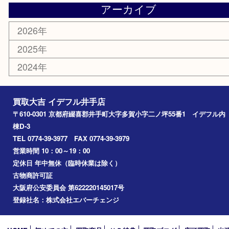
金貨
喫煙具
その他
お知らせ
コラム
エリアカテゴリ
井手町
京田辺市
城陽市
精華町
奈良市
宇治田原
宇治市
草津市
和束町