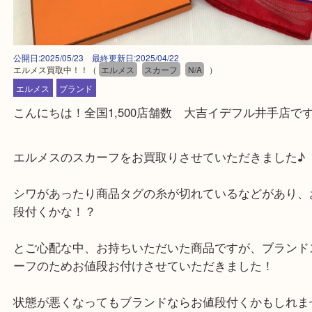
公開日:2025/05/23 最終更新日:2025/04/22
エルメス買取中！！
（
エルメス
スカーフ
N/A
）
エルメス
ブランド
こんにちは！全国1,500店舗数 大吉イデフル井手
エルメスのスカーフをお買取りさせていただきまし
シワがあったり商品タグの糸が切れているなどがあ
段付くかな！？