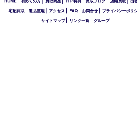
伊賀市
アーカイブ
2026年
2025年
2024年
買取大吉 イデフル井手店
〒610-0301 京都府綴喜郡井手町大字多賀小字二ノ坪55番1 イデ
棟D-3
TEL 0774-39-3977 FAX 0774-39-3979
営業時間 10：00～19：00
定休日 年中無休（臨時休業は除く）
古物商許可証
大阪府公安委員会 第622220145017号
登録社名：株式会社エバーチェンジ