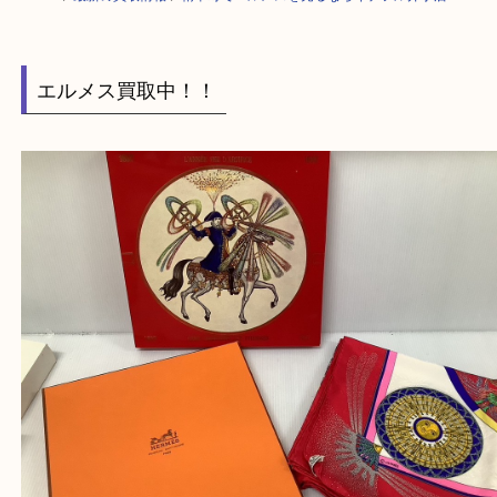
HOME
>
最新の買取情報
>
精華町でエルメスを売るならイデフル井手店へ
エルメス買取中！！