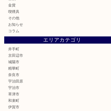
全て
貴金属
宝石
財布
バッグ
ブランド
時計
カメラ
骨董品
銀製品
食器
テレホンカード
商品券
金券
株主優待券
古銭