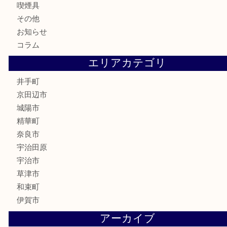
貴金属
宝石
財布
バッグ
ブランド
時計
カメラ
骨董品
銀製品
食器
テレホンカード
商品券
金券
株主優待券
古銭
金貨