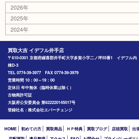
喫煙具
その他
お知らせ
コラム
エリアカテゴリ
井手町
京田辺市
城陽市
精華町
奈良市
宇治田原
宇治市
草津市
和束町
伊賀市