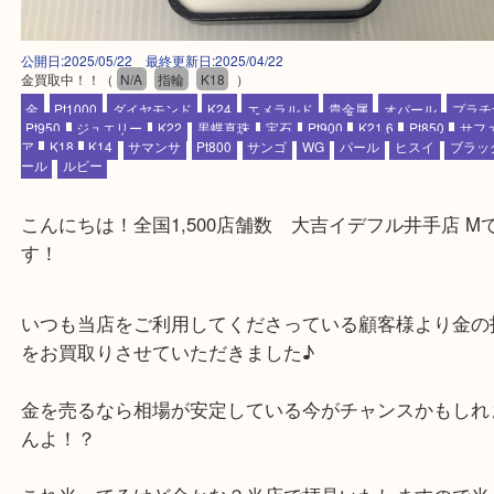
公開日:2025/05/22 最終更新日:2025/04/22
金買取中！！
（
N/A
指輪
K18
）
金
Pt1000
ダイヤモンド
K24
エメラルド
貴金属
オパール
Pt950
ジュエリー
K22
黒蝶真珠
宝石
Pt900
K21,6
Pt850
ア
K18
K14
サマンサ
Pt800
サンゴ
WG
パール
ヒスイ
ール
ルビー
こんにちは！全国1,500店舗数 大吉イデフル井手店
す！
いつも当店をご利用してくださっている顧客様より
をお買取りさせていただきました♪