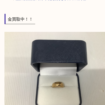
HOME
>
最新の買取情報
>
井手町で金を売るならイデフル井手店へ M
金買取中！！