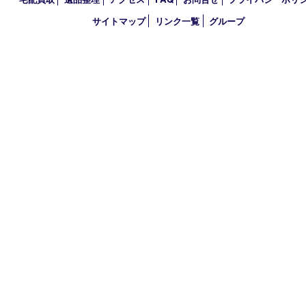
アーカイブ
2026年
2025年
2024年
買取大吉 イデフル井手店
〒610-0301 京都府綴喜郡井手町大字多賀小字二ノ坪55番1 イデ
棟D-3
TEL 0774-39-3977 FAX 0774-39-3979
営業時間 10：00～19：00
定休日 年中無休（臨時休業は除く）
古物商許可証
大阪府公安委員会 第622220145017号
登録社名：株式会社エバーチェンジ