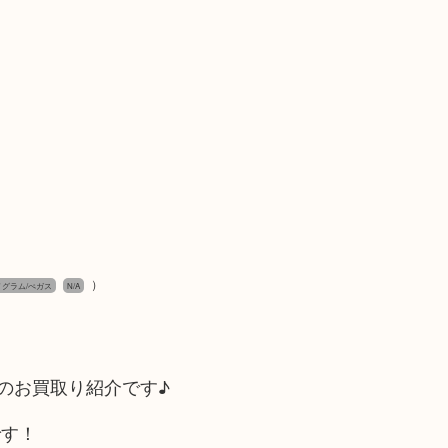
）
ノグラム/ぺガス
N/A
4のお買取り紹介です♪
です！