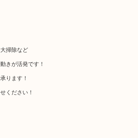
、大掃除など
う動きが活発です！
で承ります！
寄せください！