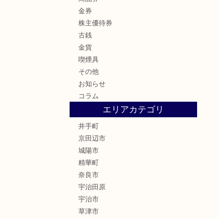
金券
株主優待券
古銭
金貨
喫煙具
その他
お知らせ
コラム
エリアカテゴリ
井手町
京田辺市
城陽市
精華町
奈良市
宇治田原
宇治市
草津市