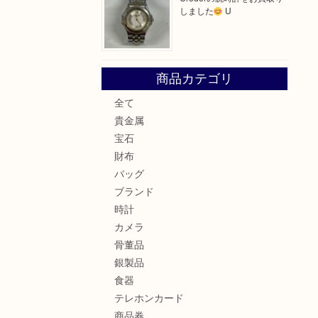
しました
U
商品カテゴリ
全て
貴金属
宝石
財布
バッグ
ブランド
時計
カメラ
骨董品
銀製品
食器
テレホンカード
商品券