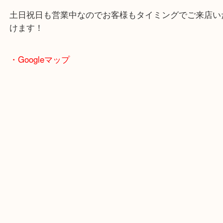
駐車場も完備していますので、ご近所のお客様から
客様まで幅広くご利用が可能！
敷地内にスーパー「フレッシュバザール」がありま
買い物ついでも査定も可能！
土日祝日も営業中なのでお客様もタイミングでご来
けます！
・Googleマップ