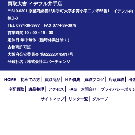
井手町
京田辺市
城陽市
精華町
奈良市
宇治田原
宇治市
草津市
和束町
伊賀市
アーカイブ
2026年
2025年
2024年