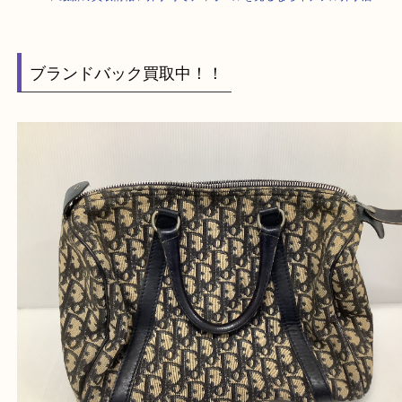
HOME
>
最新の買取情報
>
井手町でディオールを売るならイデフル井手店
ブランドバック買取中！！