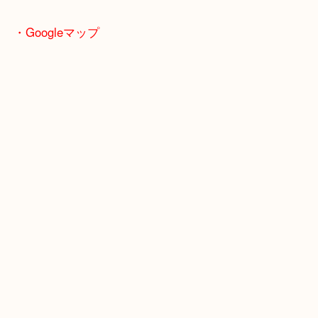
敷地内にスーパー「フレッシュバザール」がありま
買い物ついでも査定も可能！
土日祝日も営業中なのでお客様もタイミングでご来
けます！
・Googleマップ