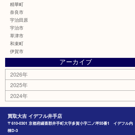
食器
テレホンカード
商品券
金券
株主優待券
古銭
金貨
喫煙具
その他
お知らせ
コラム
エリアカテゴリ
井手町
京田辺市
城陽市