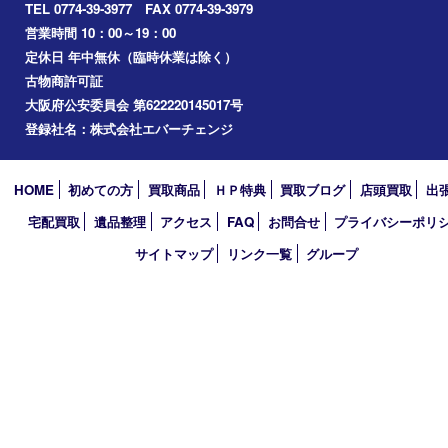
精華町
奈良市
宇治田原
宇治市
草津市
和束町
伊賀市
アーカイブ
2026年
2025年
2024年
買取大吉 イデフル井手店
〒610-0301 京都府綴喜郡井手町大字多賀小字二ノ坪55番1 イデ