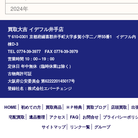
コラム
エリアカテゴリ
井手町
京田辺市
城陽市
精華町
奈良市
宇治田原
宇治市
草津市
和束町
伊賀市
アーカイブ
2026年