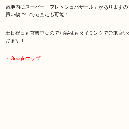
2024年6月27日にオープンした複合施設「イデフル
る買取専門店
駐車場も完備していますので、ご近所のお客様から
客様まで幅広くご利用が可能！
敷地内にスーパー「フレッシュバザール」がありま
買い物ついでも査定も可能！
土日祝日も営業中なのでお客様もタイミングでご来
けます！
・Googleマップ