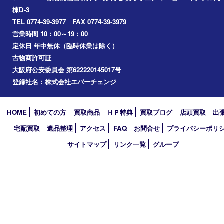
城陽市
精華町
奈良市
宇治田原
宇治市
草津市
和束町
伊賀市
アーカイブ
2026年
2025年
2024年
買取大吉 イデフル井手店