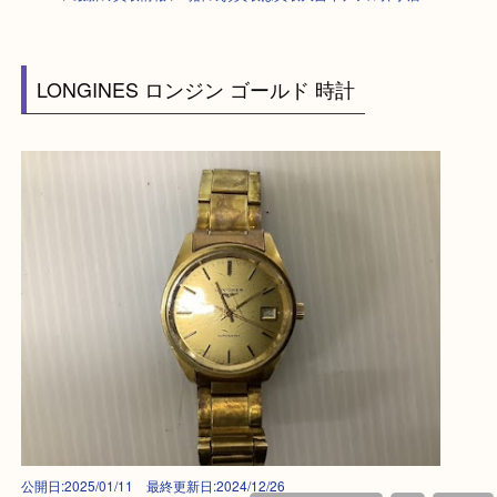
HOME
>
最新の買取情報
>
時計のお買取は買取大吉イデフル井手店！
LONGINES ロンジン ゴールド 時計