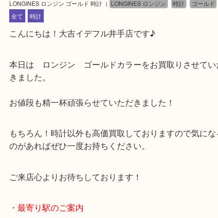
公開日:2025/01/11 最終更新日:2024/12/26
LONGINES ロンジン ゴールド 時計
（
LONGINES ロンジン
時計
ゴ
全て
時計
こんにちは！大吉イデフル井手店です♪
本日は ロンジン ゴールドカラーをお買取りさせ
きました。
お値段も精一杯頑張らせていただきました！
もちろん！時計以外も高価買取しておりますので気
のがあればぜひ一度お持ちください。