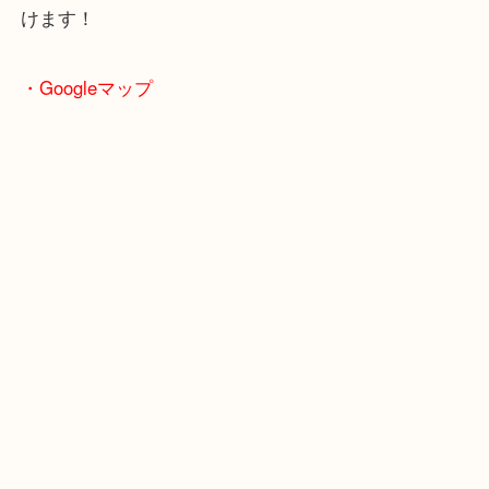
敷地内にスーパー「フレッシュバザール」がありま
買い物ついでも査定も可能！
土日祝日も営業中なのでお客様もタイミングでご来
けます！
・Googleマップ