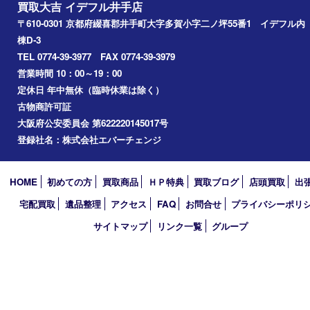
京田辺市
城陽市
精華町
奈良市
宇治田原
宇治市
草津市
和束町
伊賀市
アーカイブ
2026年
2025年
2024年