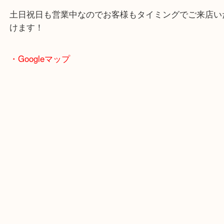
駐車場も完備していますので、ご近所のお客様から
客様まで幅広くご利用が可能！
敷地内にスーパー「フレッシュバザール」がありま
買い物ついでも査定も可能！
土日祝日も営業中なのでお客様もタイミングでご来
けます！
・Googleマップ