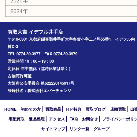
コラム
エリアカテゴリ
井手町
京田辺市
城陽市
精華町
奈良市
宇治田原
宇治市
草津市
和束町
伊賀市
アーカイブ
2026年