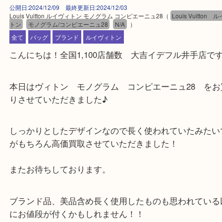
公開日:2024/12/09 最終更新日:2024/12/03
Louis Vuitton ルイヴィトン モノグラム コンピエーニュ28
（
Louis Vui
トン
モノグラム/コンピエーニュ28
N/A
）
全て
バッグ
ブランド
ルイヴィトン
こんにちは！全国1,100店舗数 大吉イデフル井手
本日はヴィトン モノグラム コンピエーニュ28 
りさせていただきました♪
しっかりとしたデザインなので長く使われていたみ
がもちろん高価買取させていただきました！