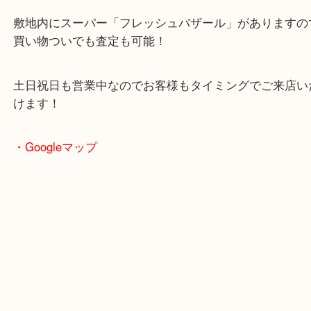
2024年6月27日にオープンした複合施設「イデフル
る買取専門店
駐車場も完備していますので、ご近所のお客様から
客様まで幅広くご利用が可能！
敷地内にスーパー「フレッシュバザール」がありま
買い物ついでも査定も可能！
土日祝日も営業中なのでお客様もタイミングでご来
けます！
・Googleマップ