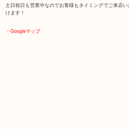
客様まで幅広くご利用が可能！
敷地内にスーパー「フレッシュバザール」がありま
買い物ついでも査定も可能！
土日祝日も営業中なのでお客様もタイミングでご来
けます！
・Googleマップ