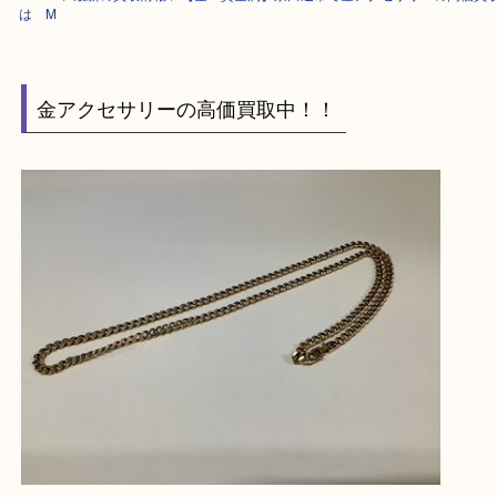
HOME
>
最新の買取情報
>
【金・貴金属】京田辺市で金アクセサリーの高
は M
金アクセサリーの高価買取中！！