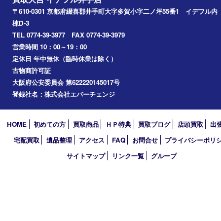
京田辺市
城陽市
精華町
奈良市
宇治田原
宇治市
草津市
和束町
伊賀市
アーカイブ
2026年
2025年
2024年