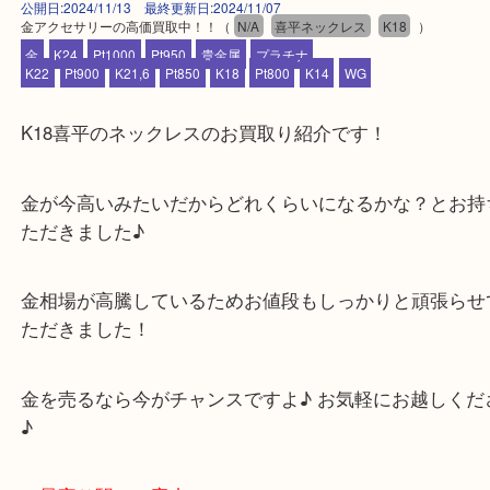
公開日:2024/11/13 最終更新日:2024/11/07
金アクセサリーの高価買取中！！
（
N/A
喜平ネックレス
K18
）
金
K24
Pt1000
Pt950
貴金属
プラチナ
K22
Pt900
K21,6
Pt850
K18
Pt800
K14
WG
K18喜平のネックレスのお買取り紹介です！
金が今高いみたいだからどれくらいになるかな？と
ただきました♪
金相場が高騰しているためお値段もしっかりと頑張
ただきました！