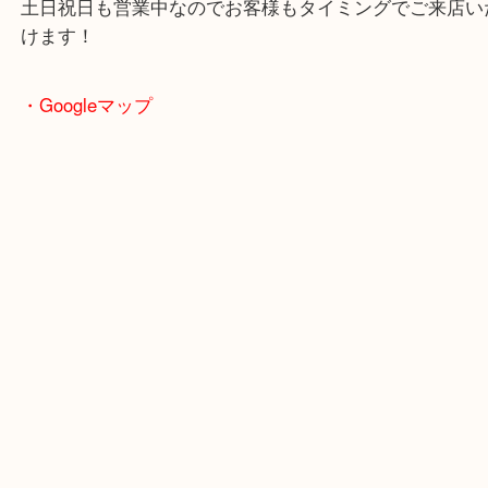
客様まで幅広くご利用が可能！
敷地内にスーパー「フレッシュバザール」がありま
買い物ついでも査定も可能！
土日祝日も営業中なのでお客様もタイミングでご来
けます！
・Googleマップ