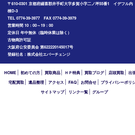
京田辺市
城陽市
精華町
奈良市
宇治田原
宇治市
草津市
和束町
伊賀市
アーカイブ
2026年
2025年
2024年