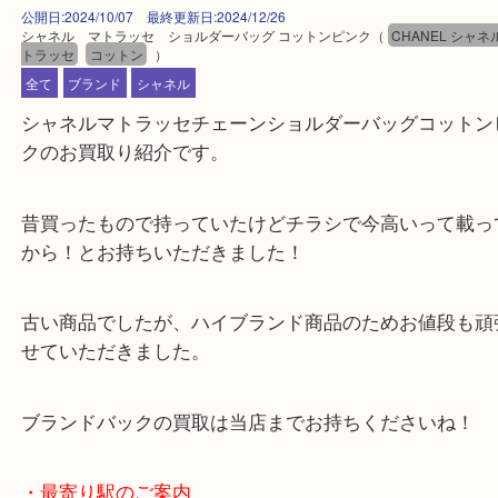
公開日:2024/10/07 最終更新日:2024/12/26
シャネル マトラッセ ショルダーバッグ コットンピンク
（
CHANEL 
トラッセ
コットン
）
全て
ブランド
シャネル
シャネルマトラッセチェーンショルダーバッグコッ
クのお買取り紹介です。
昔買ったもので持っていたけどチラシで今高いって
から！とお持ちいただきました！
古い商品でしたが、ハイブランド商品のためお値段
せていただきました。