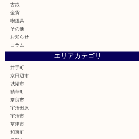
全て
貴金属
宝石
財布
バッグ
ブランド
時計
カメラ
骨董品
銀製品
食器
テレホンカード
商品券
金券
株主優待券