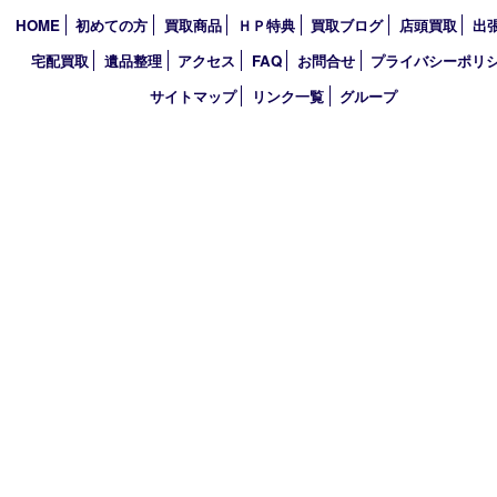
伊賀市
アーカイブ
2026年
2025年
2024年
買取大吉 イデフル井手店
〒610-0301 京都府綴喜郡井手町大字多賀小字二ノ坪55番1 イデ
棟D-3
TEL 0774-39-3977 FAX 0774-39-3979
営業時間 10：00～19：00
定休日 年中無休（臨時休業は除く）
古物商許可証
大阪府公安委員会 第622220145017号