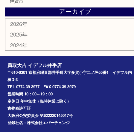
古銭
金貨
喫煙具
その他
お知らせ
コラム
エリアカテゴリ
井手町
京田辺市
城陽市
精華町
奈良市
宇治田原
宇治市
草津市
和束町