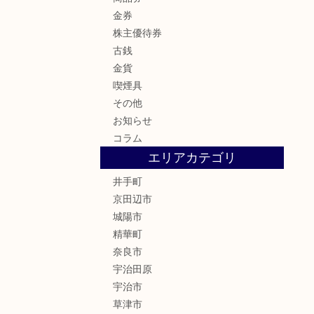
金券
株主優待券
古銭
金貨
喫煙具
その他
お知らせ
コラム
エリアカテゴリ
井手町
京田辺市
城陽市
精華町
奈良市
宇治田原
宇治市
草津市