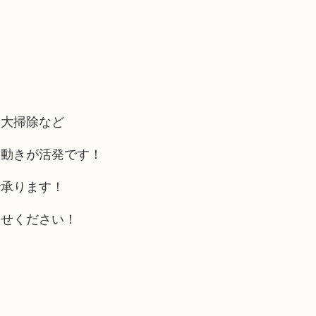
、大掃除など
う動きが活発です！
で承ります！
寄せください！