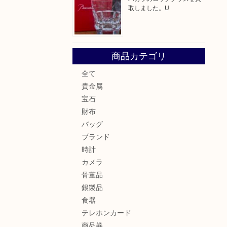
取しました。U
商品カテゴリ
全て
貴金属
宝石
財布
バッグ
ブランド
時計
カメラ
骨董品
銀製品
食器
テレホンカード
商品券