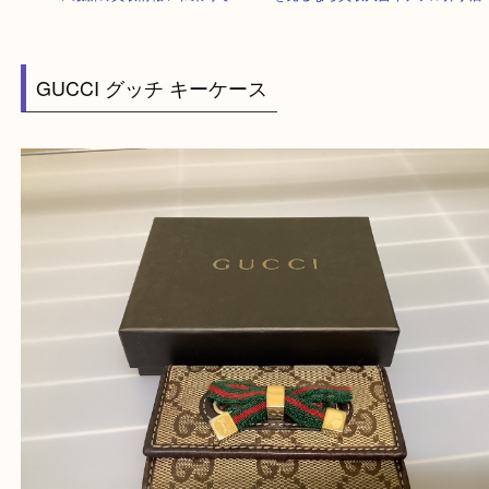
HOME
>
最新の買取情報
>
和束町でGUCCIを売るなら買取大吉イデフル
GUCCI グッチ キーケース