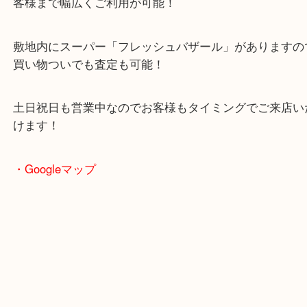
2024年6月27日にオープンした複合施設「イデフル
る買取専門店
駐車場も完備していますので、ご近所のお客様から
客様まで幅広くご利用が可能！
敷地内にスーパー「フレッシュバザール」がありま
買い物ついでも査定も可能！
土日祝日も営業中なのでお客様もタイミングでご来
けます！
・Googleマップ