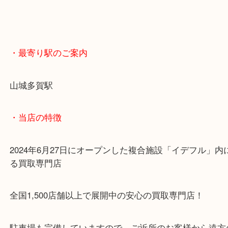
・最寄り駅のご案内
山城多賀駅
・当店の特徴