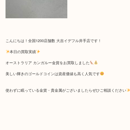
こんにちは！全国1200店舗数 大吉イデフル井手店です！
本日の買取実績
オーストラリア カンガルー金貨をお買取しました
美しい輝きのゴールドコインは資産価値も高く人気です
使わずに眠っている金貨・貴金属がございましたらぜひご相談くだ