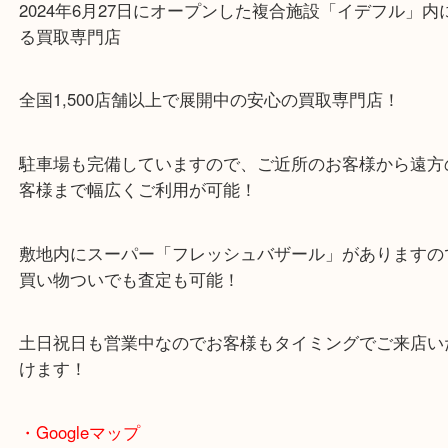
山城多賀駅
・当店の特徴
2024年6月27日にオープンした複合施設「イデフル
る買取専門店
全国1,500店舗以上で展開中の安心の買取専門店！
駐車場も完備していますので、ご近所のお客様から
客様まで幅広くご利用が可能！
敷地内にスーパー「フレッシュバザール」がありま