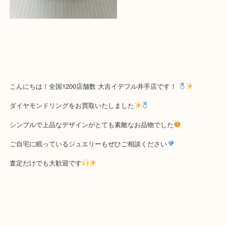
こんにちは！全国1200店舗数 大吉イデフル井手店です！
ダイヤモンドリングをお買取いたしました
シンプルで上品なデザインがとても素敵なお品物でした
ご自宅に眠っているジュエリーもぜひご相談ください
査定だけでも大歓迎です