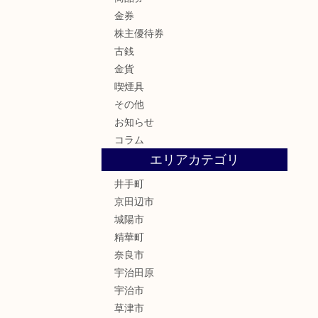
金券
株主優待券
古銭
金貨
喫煙具
その他
お知らせ
コラム
エリアカテゴリ
井手町
京田辺市
城陽市
精華町
奈良市
宇治田原
宇治市
草津市