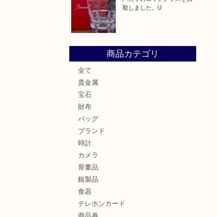
取しました。U
商品カテゴリ
全て
貴金属
宝石
財布
バッグ
ブランド
時計
カメラ
骨董品
銀製品
食器
テレホンカード
商品券