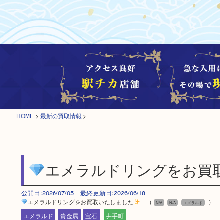
HOME
>
最新の買取情報
>
エメラルドリングをお買
公開日:2026/07/05 最終更新日:2026/06/18
エメラルドリングをお買取いたしました
（
）
N/A
N/A
エメラルド
エメラルド
貴金属
宝石
井手町