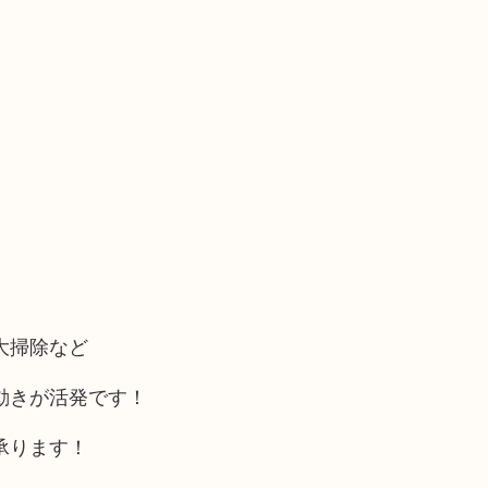
大掃除など
動きが活発です！
承ります！